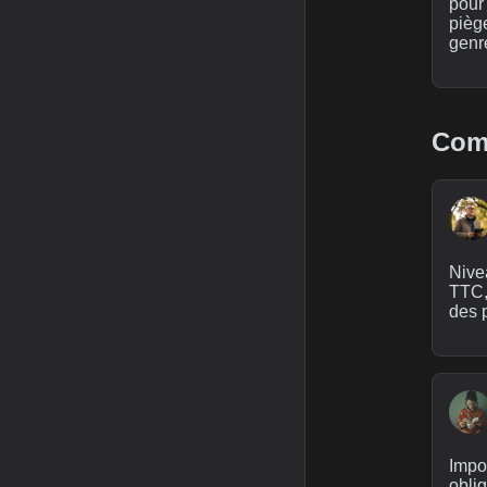
pour 
piège
genr
Comm
Nivea
TTC,
des 
Impo
oblig