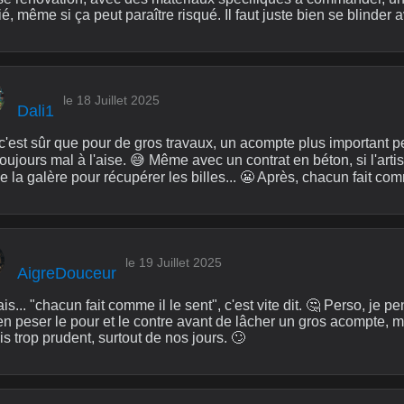
fié, même si ça peut paraître risqué. Il faut juste bien se blinder
le 18 Juillet 2025
Dali1
c'est sûr que pour de gros travaux, un acompte plus important peu
oujours mal à l'aise. 😅 Même avec un contrat en béton, si l'art
la galère pour récupérer les billes... 😬 Après, chacun fait comm
le 19 Juillet 2025
AigreDouceur
s... "chacun fait comme il le sent", c'est vite dit. 🤔 Perso, je 
ien peser le pour et le contre avant de lâcher un gros acompte, 
s trop prudent, surtout de nos jours. 🙄