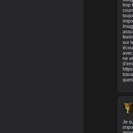
trop 
cour
toujo
impo
Imagi
assur
feeli
sur l
écout
avec 
ne v
d'emb
https
trava
ques
Je su
impo
gros