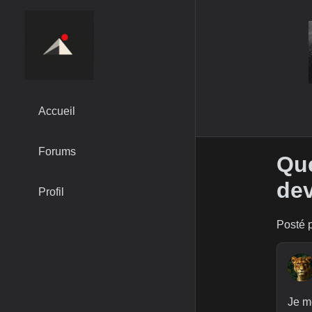
Accueil
Forums
Que
dev
Profil
Posté p
Je m