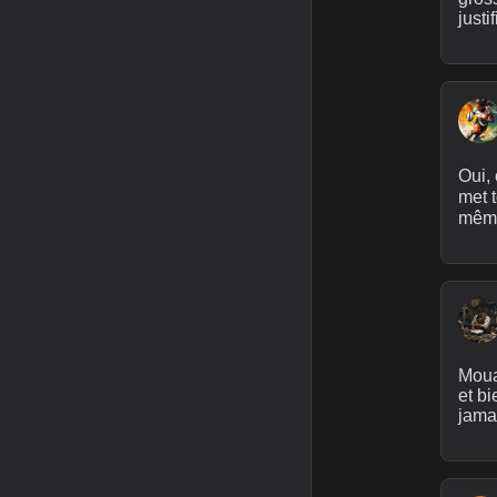
justi
Oui, 
met t
même 
Mouai
et b
jamai