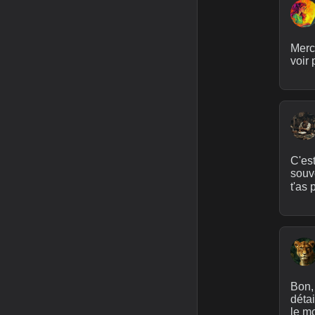
Merci
voir 
C'est
souve
t'as 
Bon, 
détai
le mo