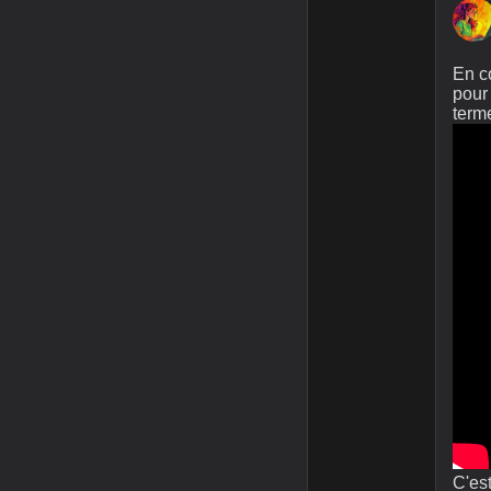
En co
pour
terme
C'est