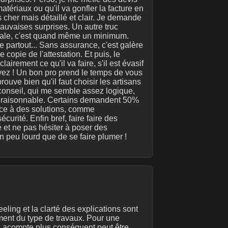
atériaux ou qu'il va gonfler la facture en
 cher mais détaillé et clair. Je demande
mauvaises surprises. Un autre truc
ennale, c'est quand même un minimum.
de partout... Sans assurance, c'est galère
copie de l'attestation. Et puis, le
airement ce qu'il va faire, s'il est évasif
uyez ! Un bon pro prend le temps de vous
ouve bien qu'il faut choisir les artisans
 conseil, qui me semble assez logique,
e raisonnable. Certains demandent 50%
ence à des solutions, comme
curité. Enfin bref, faire faire des
é et ne pas hésiter à poser des
n peu lourd que de se faire plumer !
eeling et la clarté des explications sont
ment du type de travaux. Pour une
n acompte plus conséquent peut être