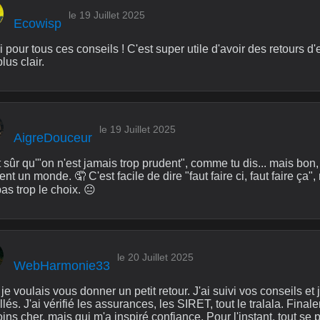
le 19 Juillet 2025
Ecowisp
 pour tous ces conseils ! C'est super utile d'avoir des retours 
plus clair.
le 19 Juillet 2025
AigreDouceur
 sûr qu'"on n'est jamais trop prudent", comme tu dis... mais bon, e
nt un monde. 🤦 C'est facile de dire "faut faire ci, faut faire ça",
pas trop le choix. 😐
le 20 Juillet 2025
WebHarmonie33
je voulais vous donner un petit retour. J'ai suivi vos conseils e
llés. J'ai vérifié les assurances, les SIRET, tout le tralala. Finale
ins cher, mais qui m'a inspiré confiance. Pour l'instant, tout s