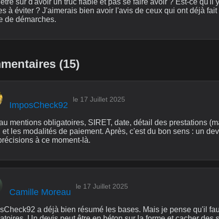
être sûr d'avoir un truc fiable et pas se faire avoir ? Est-ce qu'i
s à éviter ? J'aimerais bien avoir l'avis de ceux qui ont déjà fait
e de démarches.
entaires (15)
le 17 Juillet 2025
ImposCheck92
u mentions obligatoires, SIRET, date, détail des prestations (ma
 et les modalités de paiement. Après, c'est du bon sens : un de
précisions à ce moment-là.
le 17 Juillet 2025
Camille Moreau
sCheck92 a déjà bien résumé les bases. Mais je pense qu'il faut
atoires. Un devis peut être en béton sur la forme et cacher des 