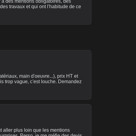
l y a des mentions obligatoires, des
 des travaux et qui ont l'habitude de ce
tériaux, main d'oeuvre...), prix HT et
vis trop vague, c'est louche. Demandez
 aller plus loin que les mentions
surprises. Perso, je me méfie des devis