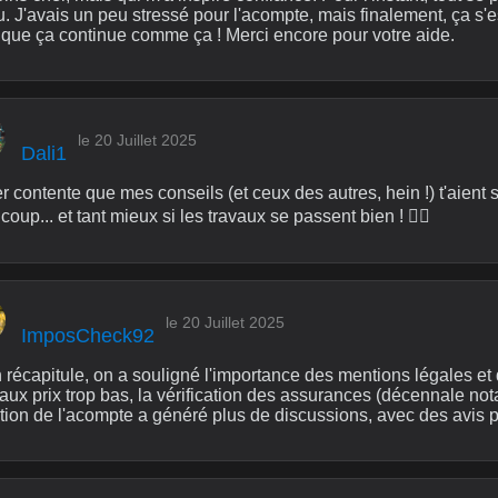
. J'avais un peu stressé pour l'acompte, mais finalement, ça s'es
 que ça continue comme ça ! Merci encore pour votre aide.
le 20 Juillet 2025
Dali1
 contente que mes conseils (et ceux des autres, hein !) t'aient se
oup... et tant mieux si les travaux se passent bien ! 👍🏻
le 20 Juillet 2025
ImposCheck92
 récapitule, on a souligné l'importance des mentions légales et 
aux prix trop bas, la vérification des assurances (décennale nota
tion de l'acompte a généré plus de discussions, avec des avis p