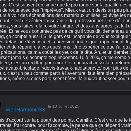
bas. C'est souvent un signe que le pro rogne sur la qualité des m
s de route avec des "imprévus". Mieux vaut un devis un peu plus
urs à voir des échantillons des matériaux utilisés, ça évite les 
rtant, c'est de vérifier l'assurance du professionnel. Une déc
nez, vous faites refaire votre toiture, et deux ans après, ça fuit 
ée. Et ne vous contentez pas de ce qu'il vous dit, demandez une 
ng, ça compte aussi ! Si le gars est incapable de vous expliquer cl
es délais ou s'il vous met la pression pour signer rapidement, f
er et de répondre à vos questions. Une expérience que j'ai eu pr
précautions, ça m'a coûté les yeux de la tête. Ah, et un dernier
ersez jamais d'acompte trop important. 10 à 20%, ça me sembl
lée, c'est un red flag pour moi. Cela pourrait aussi faire référ
://travaux-bricolage.fr/devis-travaux-habitatpresto/ pour plus de sé
ux, c'est un peu comme partir à l'aventure, faut être bien prépar
tions, même si elles paraissent bêtes. Mieux vaut passer pour u
le 18 Juillet 2025
WebHarmonie33
is d'accord sur la plupart des points, Camille. C'est vrai que le f
rtants. Par contre, pour l'acompte, je pense que ça dépend vrai
se rénovation, avec des matériaux spécifiques à commander, u