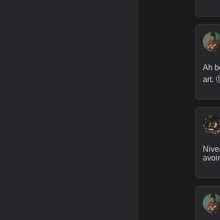
Ah be
art. 
Nivea
avoir