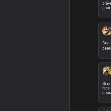
prévu
pour
Super
beauc
Si on
face 
ques