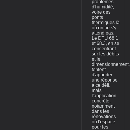
problèmes
d'humidité,
voire des
ponts
thermiques là
où on ne s'y
attend pas.
Le DTU 68.1
et 68.3, en se
concentrant
sur les débits
et le
dimensionnement,
tentent
d'apporter
une réponse
à ce défi,
mais
l'application
concrète,
notamment
dans les
rénovations
où l'espace
pour les