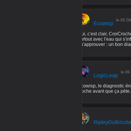
le 05 D
Ecowisp
Oui, c'est clair, CroiCroch
surtout avec l'eau qui s'inf
qu'approuver : un bon diag
le 0
LogicLeap
Ecowisp, le diagnostic én
cloche avant que ça pète.
RipleyDuBricol