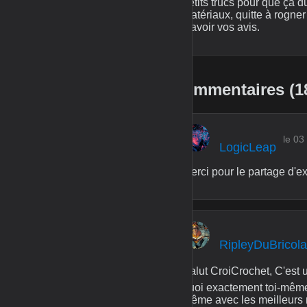
petits trucs pour que ça d
matériaux, quitte à rogne
d'avoir vos avis.
Commentaires (1
le 0
LogicLeap
Merci pour le partage d'ex
RipleyDuBricol
Salut CroiCrochet, C'est u
quoi exactement toi-même 
même avec les meilleurs m