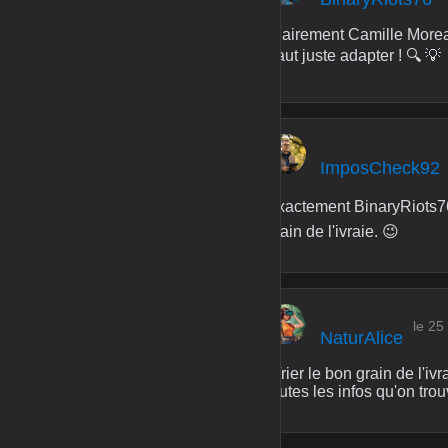
Clairement Camille Moreau,
Faut juste adapter ! 🔍 💡
ImposCheck92
Exactement BinaryRiots76, 
grain de l'ivraie. 😉
le 25
NaturAlice
"Trier le bon grain de l'iv
toutes les infos qu'on trou