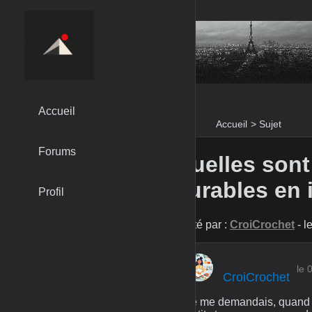
Accueil
Accueil
>
Sujet
Forums
Quelles sont
durables en 
Profil
Posté par :
CroiCrochet
- l
le 
CroiCrochet
Je me demandais, quand v