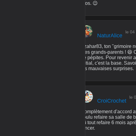
pros. 😉
le 0
NaturAlice
Azahar83, ton "grimoire n
mes grands-parents ! 😄 C'
de pépites. Pour revenir a
initial, c'est la base. Savo
les mauvaises surprises.
le 
CroiCrochet
Complètement d'accord avec
voulu refaire sa salle de 
dû tout refaire 6 mois apr
lancer.