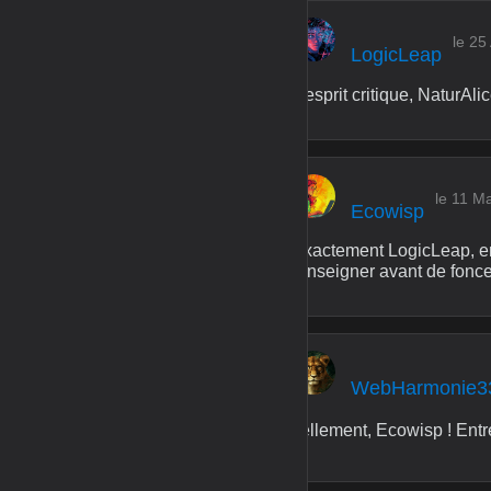
le 25
LogicLeap
L'esprit critique, NaturAlic
le 11 M
Ecowisp
Exactement LogicLeap, entr
renseigner avant de fonce
WebHarmonie3
Tellement, Ecowisp ! Entre