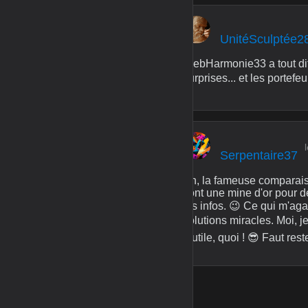
UnitéSculptée2
WebHarmonie33 a tout dit 
surprises... et les portefeu
Serpentaire37
Ah, la fameuse comparaiso
sont une mine d'or pour dé
les infos. 😉 Ce qui m'a
solutions miracles. Moi, je
inutile, quoi ! 😎 Faut res