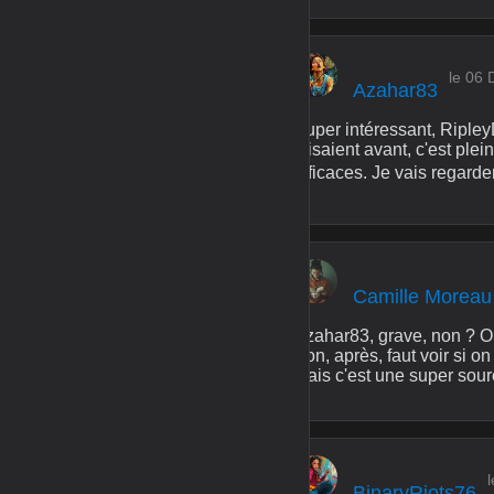
le 06
Azahar83
Super intéressant, Ripley
faisaient avant, c'est ple
efficaces. Je vais regarde
Camille Moreau
Azahar83, grave, non ? On 
Bon, après, faut voir si 
Mais c'est une super source
BinaryRiots76