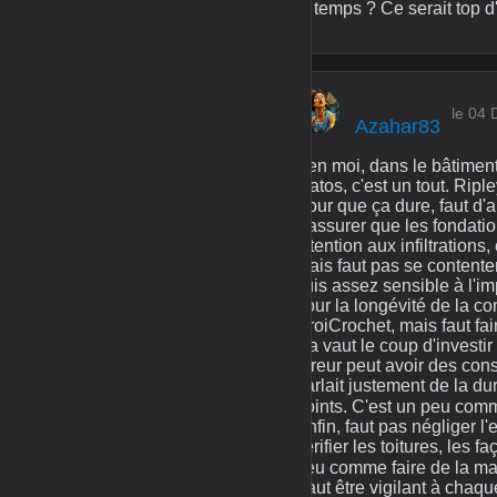
le temps ? Ce serait top d'
le 04
Azahar83
Ben moi, dans le bâtiment, 
matos, c'est un tout. Ripl
Pour que ça dure, faut d'a
s'assurer que les fondation
attention aux infiltration
Mais faut pas se contenter 
suis assez sensible à l'i
pour la longévité de la co
CroiCrochet, mais faut fai
Ça vaut le coup d'investir
erreur peut avoir des con
parlait justement de la du
points. C'est un peu comm
Enfin, faut pas négliger l
vérifier les toitures, les 
peu comme faire de la main
Faut être vigilant à chaqu