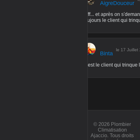
AigreDouceur
Pfff... et après on s'dema
toujours le client qui trinq
le 17 Juille
Binta
C'est le client qui trinqu
© 2026 Plombier
Climatisation
Ajaccio. Tous droits