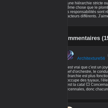
a une hiérarchie stricte o
même chose que le plombi
les responsabilités sont 
d'acteurs différents. J'aime
Commentaires (1
Architexture56
C'est vrai que c'est un jo
chef d'orchestre, le condu
hiérarchie est plus foncti
s'occupe des tuyaux, l'éle
c'est la cata! 💥 Concerna
décennales, donc chacun f