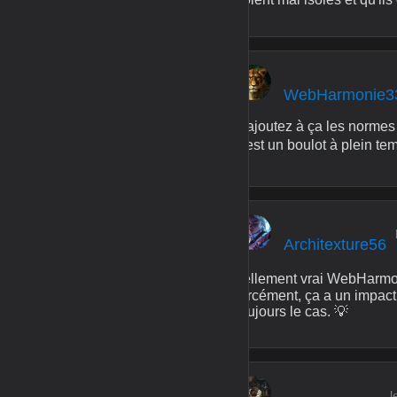
WebHarmonie3
Rajoutez à ça les normes q
c'est un boulot à plein te
Architexture56
Tellement vrai WebHarmonie
forcément, ça a un impact 
toujours le cas. 💡
l