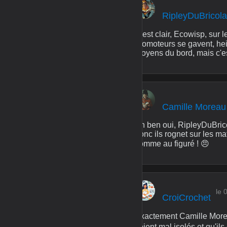
RipleyDuBricol
C'est clair, Ecowisp, sur l
promoteurs se gavent, he
moyens du bord, mais c'est
Camille Moreau
Ah ben oui, RipleyDuBrico
donc ils rognet sur les mat
comme au figuré ! 😠
le 
CroiCrochet
Exactement Camille Moreau,
soient mal isolés et qu'ils