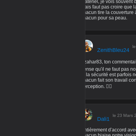
matériel, je vois souvent 
mais faut pas croire que l
chacun tire la couverture 
chacun pour sa peau.
l
ZenithBleu24
Azahar83, ton commentaire 
pense qu'il ne faut pas no
et la sécurité est parfois
chacun fait son travail co
perception. 🤷‍♂️
le 23 Mars 
Dali1
Entièrement d'accord avec 
chacun biaise notre visio