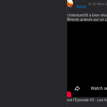
le 22 Mars 
Binta
Architexture56 a bien résu
différents acteurs sur un ch
C'est l'Episode #3 - Les A