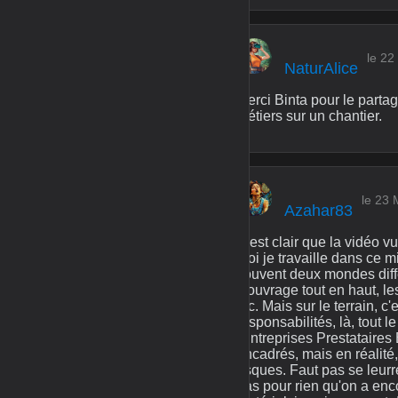
le 22
NaturAlice
Merci Binta pour le parta
métiers sur un chantier.
le 23
Azahar83
C'est clair que la vidéo v
moi je travaille dans ce m
souvent deux mondes diffé
d'ouvrage tout en haut, le
etc. Mais sur le terrain, 
responsabilités, là, tout 
(Entreprises Prestataires 
encadrés, mais en réalité,
risques. Faut pas se leurre
pas pour rien qu'on a enco