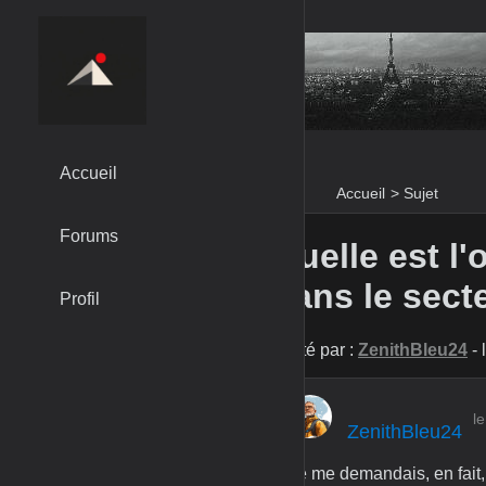
Accueil
Accueil
>
Sujet
Forums
Quelle est l'
dans le sect
Profil
Posté par :
ZenithBleu24
- 
l
ZenithBleu24
Je me demandais, en fait, 