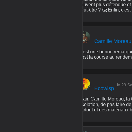
souvent plus détendue et 
peut-être ? 🤔 Enfin, c'est
Camille Moreau
C'est une bonne remarque D
c'est la course au rendeme
le 29 S
Ecowisp
Clair, Camille Moreau, la t
l'isolation, de pas faire d
partout et des matériaux 