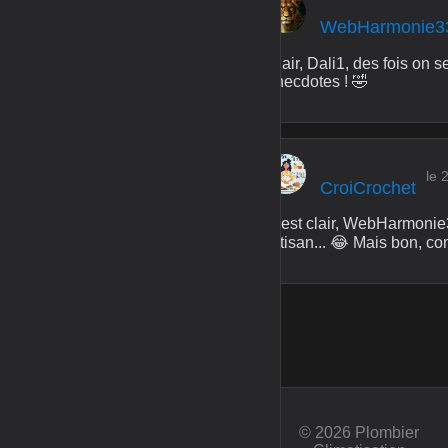
WebHarmonie3
Clair, Dali1, des fois on 
anecdotes ! 🤣
le 
CroiCrochet
C'est clair, WebHarmonie
artisan... 😂 Mais bon, c
© 2026 Plombier