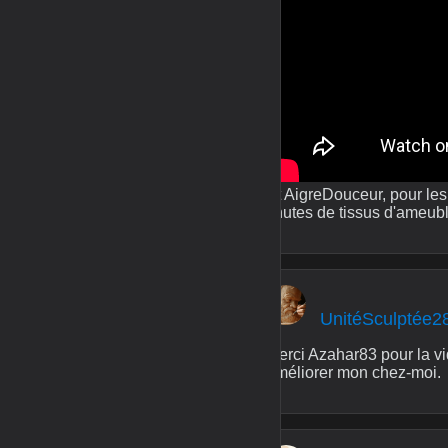
Et AigreDouceur, pour les t
chutes de tissus d'ameuble
UnitéSculptée2
Merci Azahar83 pour la vi
améliorer mon chez-moi.