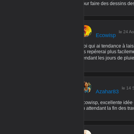
pour faire des dessins de
le 24 A
Ecowisp
Moi qui ai tendance à lais
les repérerai plus facile
pendant les jours de pluie
le 14
Azahar83
Ecowisp, excellente idée 
en attendant la fin des tr