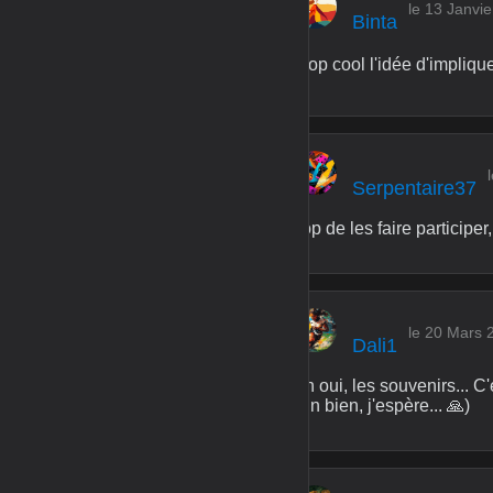
le 13 Janvi
Binta
Trop cool l'idée d'impliqu
Serpentaire37
Top de les faire participe
le 20 Mars 
Dali1
Ah oui, les souvenirs... C
(En bien, j'espère... 🙏)