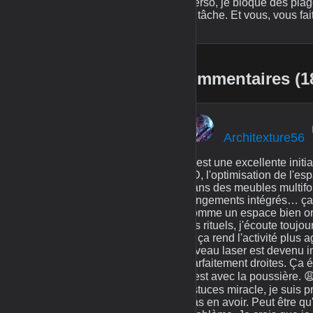
Perso, je bloque des plag
la tâche. Et vous, vous fa
Commentaires (1
Architexture56
C'est une excellente initi
3D, l'optimisation de l'esp
dans des meubles multifo
rangements intégrés… ça p
comme un espace bien orga
les rituels, j'écoute tou
et ça rend l'activité plus
niveau laser est devenu i
parfaitement droites. Ça év
c'est avec la poussière. 
astuces miracle, je suis 
pas en avoir. Peut être qu