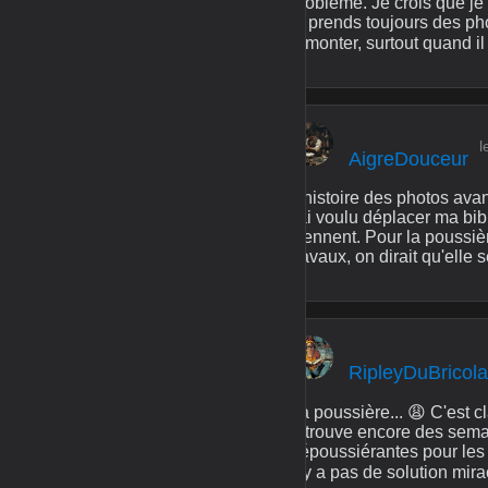
problème. Je crois que je
je prends toujours des p
remonter, surtout quand 
l
AigreDouceur
L'histoire des photos avan
j'ai voulu déplacer ma bibl
viennent. Pour la poussiè
travaux, on dirait qu'elle 
RipleyDuBricol
La poussière... 😩 C'est cl
retrouve encore des semai
dépoussiérantes pour les en
n'y a pas de solution mira