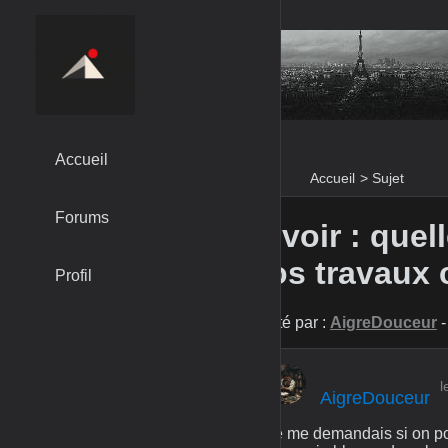
Accueil
Accueil
>
Sujet
Forums
À voir : que
vos travaux 
Profil
Posté par :
AigreDouceur
-
l
AigreDouceur
Je me demandais si on pou