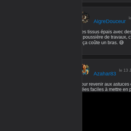
l
AigreDouceur
Des tissus épais avec des 
la poussière de travaux, c
si ça coûte un bras. 😅
le 13 
Azahar83
Pour revenir aux astuces 
idées faciles à mettre en 