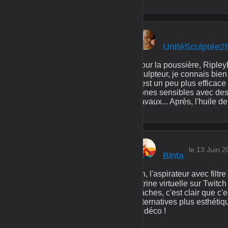
UnitéSculptée2
Pour la poussière, RipleyD
sculpteur, je connais bien
c'est un peu plus efficace
zones sensibles avec des 
travaux... Après, l'huile d
le 13 Juin 
Binta
Ah, l'aspirateur avec filt
vitrine virtuelle sur Twitch
bâches, c'est clair que c'
alternatives plus esthétiq
la déco !